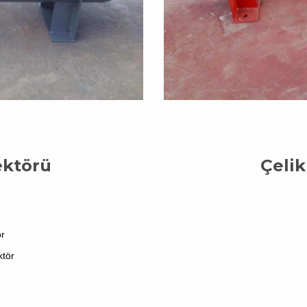
ektörü
Çelik
r
ktör