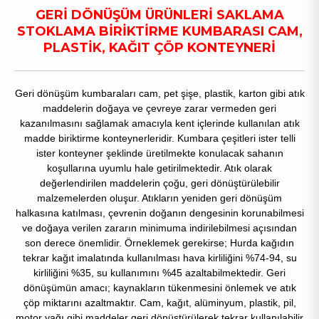
GERİ DÖNÜŞÜM ÜRÜNLERİ SAKLAMA
STOKLAMA BİRİKTİRME KUMBARASI CAM,
PLASTİK, KAĞIT ÇÖP KONTEYNERİ
Geri dönüşüm kumbaraları cam, pet şişe, plastik, karton gibi atık
maddelerin doğaya ve çevreye zarar vermeden geri
kazanılmasını sağlamak amacıyla kent içlerinde kullanılan atık
madde biriktirme konteynerleridir. Kumbara çeşitleri ister telli
ister konteyner şeklinde üretilmekte konulacak sahanın
koşullarına uyumlu hale getirilmektedir. Atık olarak
değerlendirilen maddelerin çoğu, geri dönüştürülebilir
malzemelerden oluşur. Atıkların yeniden geri dönüşüm
halkasına katılması, çevrenin doğanın dengesinin korunabilmesi
ve doğaya verilen zararın minimuma indirilebilmesi açısından
son derece önemlidir. Örneklemek gerekirse; Hurda kağıdın
tekrar kağıt imalatında kullanılması hava kirliliğini %74-94, su
kirliliğini %35, su kullanımını %45 azaltabilmektedir. Geri
dönüşümün amacı; kaynakların tükenmesini önlemek ve atık
çöp miktarını azaltmaktır. Cam, kağıt, alüminyum, plastik, pil,
motor yağı gibi maddeler geri dönüştürülerek tekrar kullanılabilir